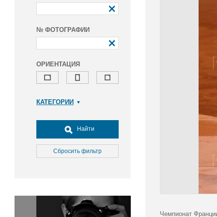
№ ФОТОГРАФИИ
ОРИЕНТАЦИЯ
КАТЕГОРИИ
Армия и ВПК
Досуг, туризм и отдых
Найти
Культура
Медицина
Сбросить фильтр
Наука
Образование
Общество
Окружающая среда
Политика
Чемпионат Франции