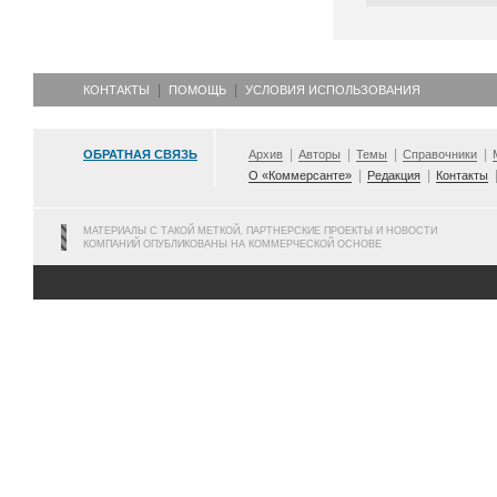
КОНТАКТЫ
ПОМОЩЬ
УСЛОВИЯ ИСПОЛЬЗОВАНИЯ
ОБРАТНАЯ СВЯЗЬ
Архив
Авторы
Темы
Справочники
О «Коммерсанте»
Редакция
Контакты
МАТЕРИАЛЫ С ТАКОЙ МЕТКОЙ, ПАРТНЕРСКИЕ ПРОЕКТЫ И НОВОСТИ
КОМПАНИЙ ОПУБЛИКОВАНЫ НА КОММЕРЧЕСКОЙ ОСНОВЕ