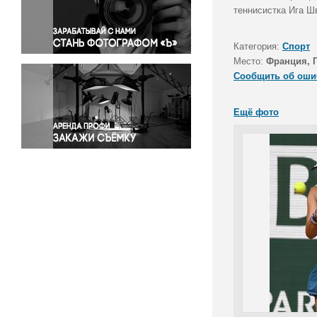
Правосудие
теннисистка Ига Ш
Происшествия и конфликты
Религия
Категория:
Спорт
Место:
Франция, 
Светская жизнь
Сообщить об оши
Спорт
Экология
Ещё фото
Экономика и бизнес