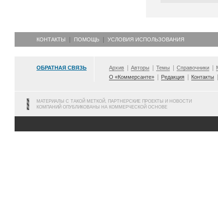
КОНТАКТЫ
ПОМОЩЬ
УСЛОВИЯ ИСПОЛЬЗОВАНИЯ
ОБРАТНАЯ СВЯЗЬ
Архив
Авторы
Темы
Справочники
О «Коммерсанте»
Редакция
Контакты
МАТЕРИАЛЫ С ТАКОЙ МЕТКОЙ, ПАРТНЕРСКИЕ ПРОЕКТЫ И НОВОСТИ
КОМПАНИЙ ОПУБЛИКОВАНЫ НА КОММЕРЧЕСКОЙ ОСНОВЕ