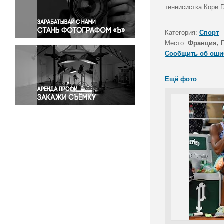
Правосудие
теннисистка Кори 
Происшествия и конфликты
Религия
Категория:
Спорт
Место:
Франция, 
Светская жизнь
Сообщить об оши
Спорт
Экология
Ещё фото
Экономика и бизнес