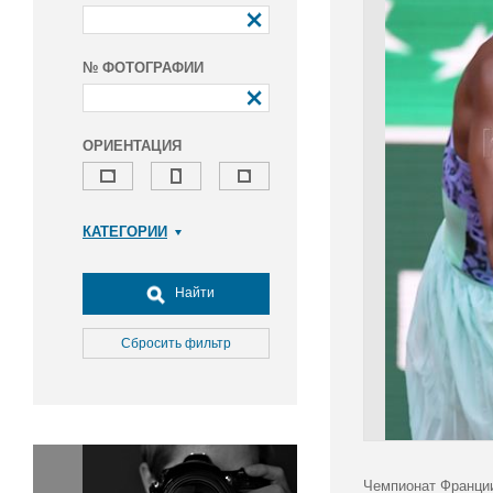
№ ФОТОГРАФИИ
ОРИЕНТАЦИЯ
КАТЕГОРИИ
Армия и ВПК
Досуг, туризм и отдых
Найти
Культура
Медицина
Сбросить фильтр
Наука
Образование
Общество
Окружающая среда
Политика
Чемпионат Франции