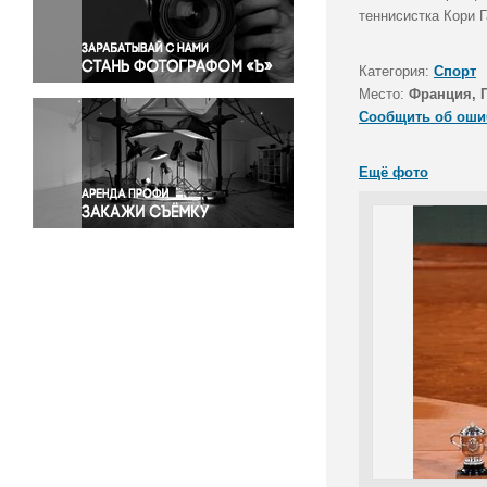
Правосудие
теннисистка Кори 
Происшествия и конфликты
Религия
Категория:
Спорт
Место:
Франция, 
Светская жизнь
Сообщить об оши
Спорт
Экология
Ещё фото
Экономика и бизнес