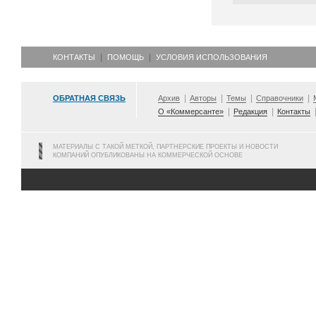
КОНТАКТЫ
ПОМОЩЬ
УСЛОВИЯ ИСПОЛЬЗОВАНИЯ
ОБРАТНАЯ СВЯЗЬ
Архив
Авторы
Темы
Справочники
О «Коммерсанте»
Редакция
Контакты
МАТЕРИАЛЫ С ТАКОЙ МЕТКОЙ, ПАРТНЕРСКИЕ ПРОЕКТЫ И НОВОСТИ
КОМПАНИЙ ОПУБЛИКОВАНЫ НА КОММЕРЧЕСКОЙ ОСНОВЕ