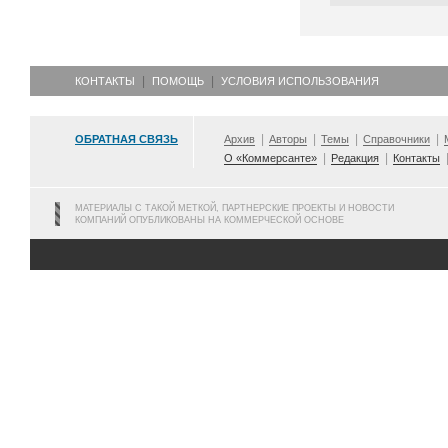
КОНТАКТЫ
ПОМОЩЬ
УСЛОВИЯ ИСПОЛЬЗОВАНИЯ
ОБРАТНАЯ СВЯЗЬ
Архив
Авторы
Темы
Справочники
О «Коммерсанте»
Редакция
Контакты
МАТЕРИАЛЫ С ТАКОЙ МЕТКОЙ, ПАРТНЕРСКИЕ ПРОЕКТЫ И НОВОСТИ
КОМПАНИЙ ОПУБЛИКОВАНЫ НА КОММЕРЧЕСКОЙ ОСНОВЕ