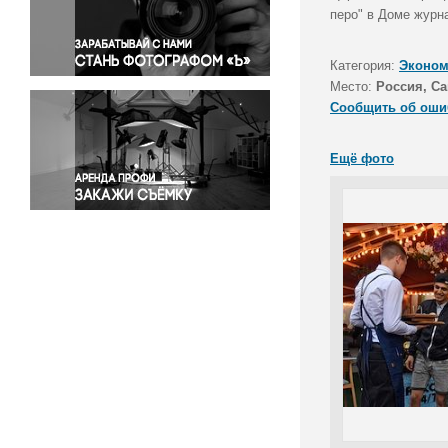
Правосудие
перо" в Доме журн
Происшествия и конфликты
Религия
Категория:
Эконом
Место:
Россия, Са
Светская жизнь
Сообщить об оши
Спорт
Экология
Ещё фото
Экономика и бизнес