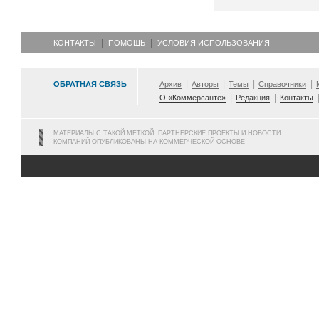
КОНТАКТЫ
ПОМОЩЬ
УСЛОВИЯ ИСПОЛЬЗОВАНИЯ
ОБРАТНАЯ СВЯЗЬ
Архив
Авторы
Темы
Справочники
О «Коммерсанте»
Редакция
Контакты
МАТЕРИАЛЫ С ТАКОЙ МЕТКОЙ, ПАРТНЕРСКИЕ ПРОЕКТЫ И НОВОСТИ
КОМПАНИЙ ОПУБЛИКОВАНЫ НА КОММЕРЧЕСКОЙ ОСНОВЕ