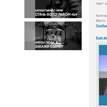
Правосудие
перо" в
Происшествия и конфликты
Религия
Катего
Место:
Светская жизнь
Сообщ
Спорт
Экология
Ещё ф
Экономика и бизнес