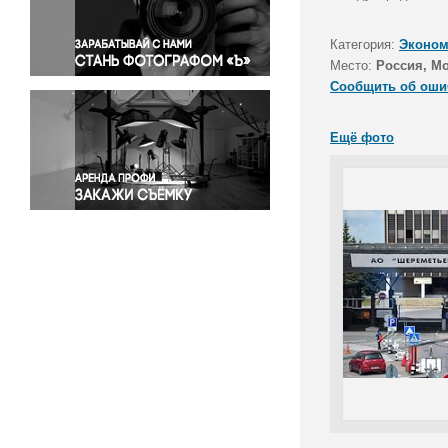
Правосудие
Происшествия и конфликты
Категория:
Эконом
Религия
Место:
Россия, М
Сообщить об оши
Светская жизнь
Спорт
Ещё фото
Экология
Экономика и бизнес