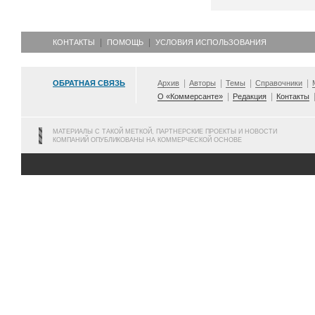
КОНТАКТЫ
ПОМОЩЬ
УСЛОВИЯ ИСПОЛЬЗОВАНИЯ
ОБРАТНАЯ СВЯЗЬ
Архив
Авторы
Темы
Справочники
О «Коммерсанте»
Редакция
Контакты
МАТЕРИАЛЫ С ТАКОЙ МЕТКОЙ, ПАРТНЕРСКИЕ ПРОЕКТЫ И НОВОСТИ
КОМПАНИЙ ОПУБЛИКОВАНЫ НА КОММЕРЧЕСКОЙ ОСНОВЕ