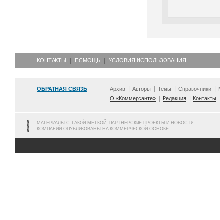
КОНТАКТЫ
ПОМОЩЬ
УСЛОВИЯ ИСПОЛЬЗОВАНИЯ
ОБРАТНАЯ СВЯЗЬ
Архив
Авторы
Темы
Справочники
О «Коммерсанте»
Редакция
Контакты
МАТЕРИАЛЫ С ТАКОЙ МЕТКОЙ, ПАРТНЕРСКИЕ ПРОЕКТЫ И НОВОСТИ
КОМПАНИЙ ОПУБЛИКОВАНЫ НА КОММЕРЧЕСКОЙ ОСНОВЕ