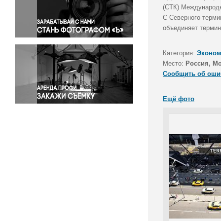
Правосудие
(СТК) Международн
С Северного терми
Происшествия и конфликты
объединяет термин
Религия
Светская жизнь
Категория:
Эконом
Спорт
Место:
Россия, М
Экология
Сообщить об оши
Экономика и бизнес
Ещё фото