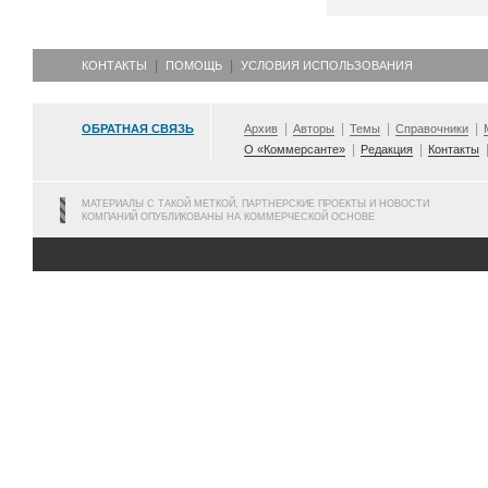
КОНТАКТЫ
ПОМОЩЬ
УСЛОВИЯ ИСПОЛЬЗОВАНИЯ
ОБРАТНАЯ СВЯЗЬ
Архив
Авторы
Темы
Справочники
О «Коммерсанте»
Редакция
Контакты
МАТЕРИАЛЫ С ТАКОЙ МЕТКОЙ, ПАРТНЕРСКИЕ ПРОЕКТЫ И НОВОСТИ
КОМПАНИЙ ОПУБЛИКОВАНЫ НА КОММЕРЧЕСКОЙ ОСНОВЕ