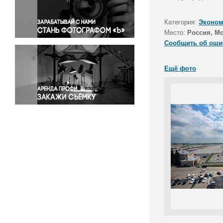
Правосудие
Происшествия и конфликты
Категория:
Эконом
Религия
Место:
Россия, М
Сообщить об оши
Светская жизнь
Спорт
Ещё фото
Экология
Экономика и бизнес