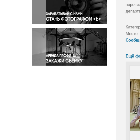
Правосудие
перечи
департ
Происшествия и конфликты
Религия
Катего
Светская жизнь
Место:
Спорт
Сообщ
Экология
Экономика и бизнес
Ещё ф