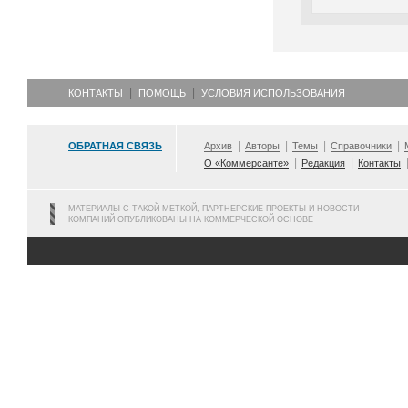
КОНТАКТЫ
ПОМОЩЬ
УСЛОВИЯ ИСПОЛЬЗОВАНИЯ
ОБРАТНАЯ СВЯЗЬ
Архив
Авторы
Темы
Справочники
О «Коммерсанте»
Редакция
Контакты
МАТЕРИАЛЫ С ТАКОЙ МЕТКОЙ, ПАРТНЕРСКИЕ ПРОЕКТЫ И НОВОСТИ
КОМПАНИЙ ОПУБЛИКОВАНЫ НА КОММЕРЧЕСКОЙ ОСНОВЕ