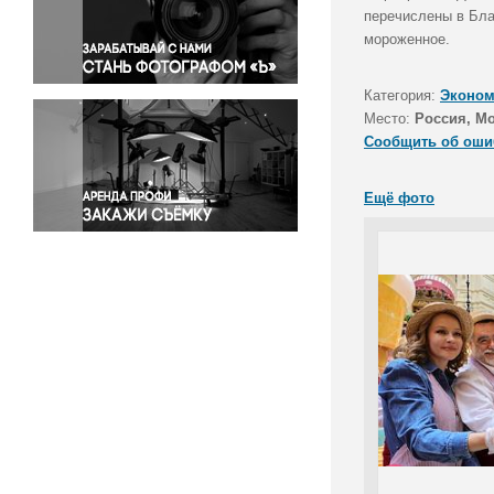
Правосудие
перечислены в Бл
мороженное.
Происшествия и конфликты
Религия
Категория:
Эконом
Светская жизнь
Место:
Россия, М
Спорт
Сообщить об оши
Экология
Экономика и бизнес
Ещё фото