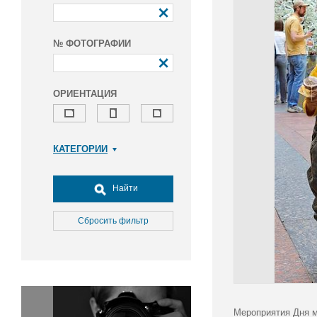
№ ФОТОГРАФИИ
ОРИЕНТАЦИЯ
КАТЕГОРИИ
Армия и ВПК
Досуг, туризм и отдых
Найти
Культура
Медицина
Сбросить фильтр
Наука
Образование
Общество
Окружающая среда
Политика
Мероприятия Дня м