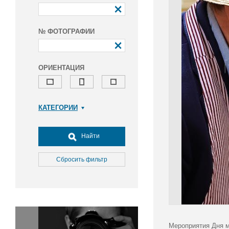
№ ФОТОГРАФИИ
ОРИЕНТАЦИЯ
КАТЕГОРИИ
Армия и ВПК
Досуг, туризм и отдых
Найти
Культура
Медицина
Сбросить фильтр
Наука
Образование
Общество
Окружающая среда
Политика
Мероприятия Дня м