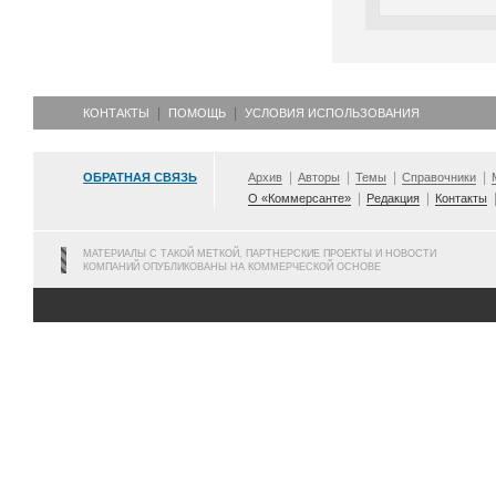
КОНТАКТЫ
ПОМОЩЬ
УСЛОВИЯ ИСПОЛЬЗОВАНИЯ
ОБРАТНАЯ СВЯЗЬ
Архив
Авторы
Темы
Справочники
О «Коммерсанте»
Редакция
Контакты
МАТЕРИАЛЫ С ТАКОЙ МЕТКОЙ, ПАРТНЕРСКИЕ ПРОЕКТЫ И НОВОСТИ
КОМПАНИЙ ОПУБЛИКОВАНЫ НА КОММЕРЧЕСКОЙ ОСНОВЕ