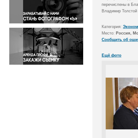
Правосудие
перечислены в Бла
Владимир Толстой 
Происшествия и конфликты
Религия
Категория:
Эконом
Светская жизнь
Место:
Россия, М
Спорт
Сообщить об оши
Экология
Экономика и бизнес
Ещё фото