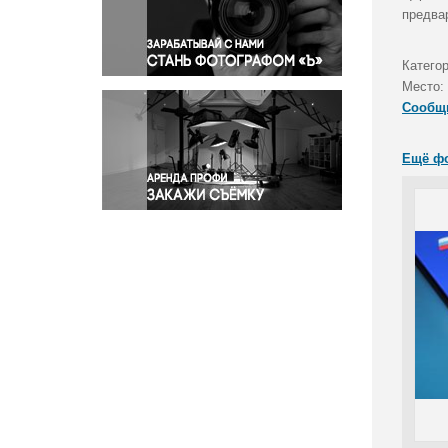
Правосудие
предва
Происшествия и конфликты
Религия
Катего
Место:
Светская жизнь
Сообщ
Спорт
Экология
Ещё ф
Экономика и бизнес