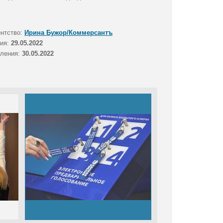
ентство:
Ирина Бужор/Коммерсантъ
тия:
29.05.2022
вления:
30.05.2022