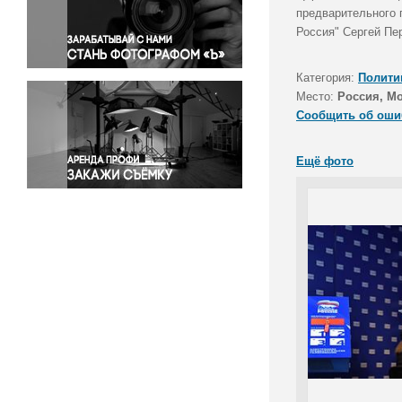
Правосудие
предварительного 
Россия" Сергей Пе
Происшествия и конфликты
Религия
Категория:
Полити
Светская жизнь
Место:
Россия, М
Спорт
Сообщить об оши
Экология
Экономика и бизнес
Ещё фото