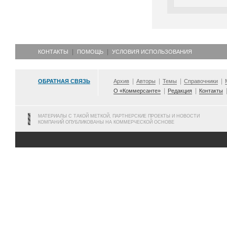
КОНТАКТЫ
ПОМОЩЬ
УСЛОВИЯ ИСПОЛЬЗОВАНИЯ
ОБРАТНАЯ СВЯЗЬ
Архив
Авторы
Темы
Справочники
О «Коммерсанте»
Редакция
Контакты
МАТЕРИАЛЫ С ТАКОЙ МЕТКОЙ, ПАРТНЕРСКИЕ ПРОЕКТЫ И НОВОСТИ
КОМПАНИЙ ОПУБЛИКОВАНЫ НА КОММЕРЧЕСКОЙ ОСНОВЕ