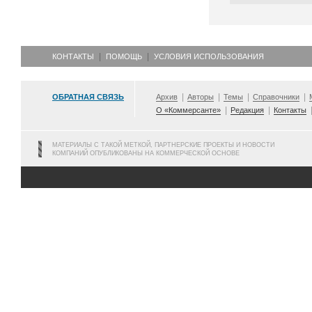
КОНТАКТЫ
ПОМОЩЬ
УСЛОВИЯ ИСПОЛЬЗОВАНИЯ
ОБРАТНАЯ СВЯЗЬ
Архив
Авторы
Темы
Справочники
О «Коммерсанте»
Редакция
Контакты
МАТЕРИАЛЫ С ТАКОЙ МЕТКОЙ, ПАРТНЕРСКИЕ ПРОЕКТЫ И НОВОСТИ
КОМПАНИЙ ОПУБЛИКОВАНЫ НА КОММЕРЧЕСКОЙ ОСНОВЕ