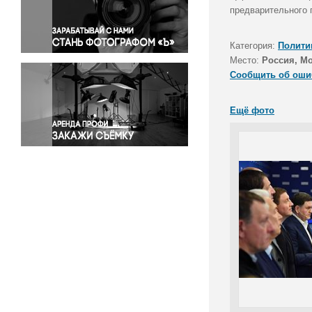
Правосудие
предварительного 
Происшествия и конфликты
Религия
Категория:
Полити
Место:
Россия, М
Светская жизнь
Сообщить об оши
Спорт
Экология
Ещё фото
Экономика и бизнес