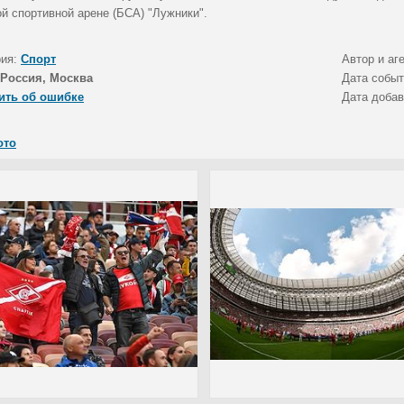
й спортивной арене (БСА) "Лужники".
рия:
Спорт
Автор и аг
Россия, Москва
Дата собы
ить об ошибке
Дата доба
ото