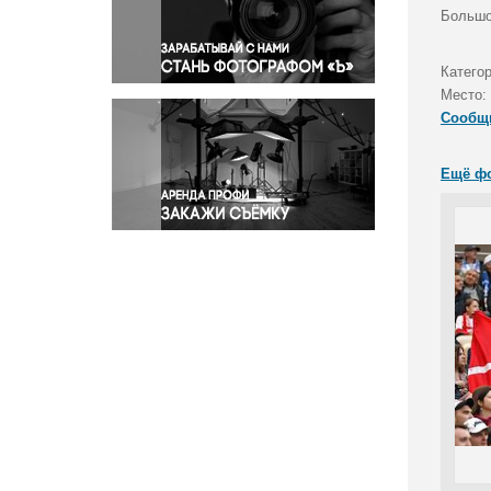
Правосудие
Большо
Происшествия и конфликты
Религия
Катего
Место:
Светская жизнь
Сообщ
Спорт
Экология
Ещё ф
Экономика и бизнес