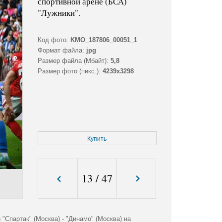
спортивной арене (БСА)
"Лужники".
Код фото:
KMO_187806_00051_1
Формат файла:
jpg
Размер файла (Мбайт):
5,8
Размер фото (пикс.):
4239x3298
Купить
13
/
47
Спартак" (Москва) - "Динамо" (Москва) на