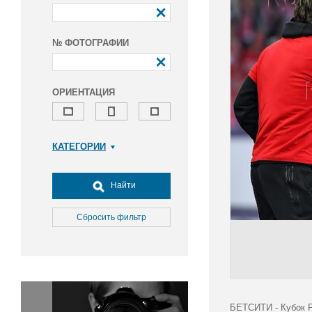
№ ФОТОГРАФИИ
ОРИЕНТАЦИЯ
КАТЕГОРИИ
Армия и ВПК
Досуг, туризм и отдых
Найти
Культура
Медицина
Сбросить фильтр
Наука
Образование
Общество
Окружающая среда
Политика
БЕТСИТИ - Кубок Р