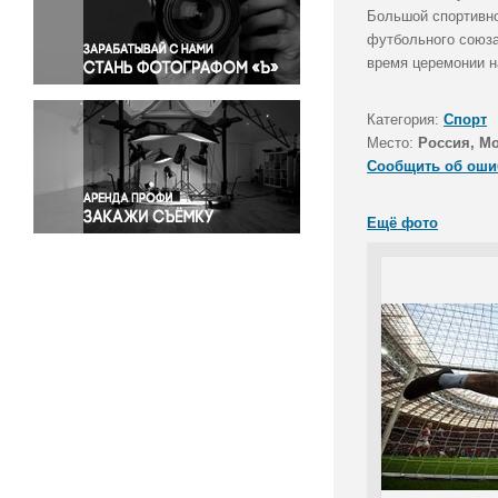
Правосудие
Большой спортивно
футбольного союза
Происшествия и конфликты
время церемонии н
Религия
Светская жизнь
Категория:
Спорт
Спорт
Место:
Россия, М
Экология
Сообщить об оши
Экономика и бизнес
Ещё фото