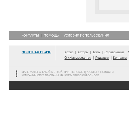
КОНТАКТЫ
ПОМОЩЬ
УСЛОВИЯ ИСПОЛЬЗОВАНИЯ
ОБРАТНАЯ СВЯЗЬ
Архив
Авторы
Темы
Справочники
О «Коммерсанте»
Редакция
Контакты
МАТЕРИАЛЫ С ТАКОЙ МЕТКОЙ, ПАРТНЕРСКИЕ ПРОЕКТЫ И НОВОСТИ
КОМПАНИЙ ОПУБЛИКОВАНЫ НА КОММЕРЧЕСКОЙ ОСНОВЕ