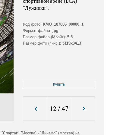
спортивной арене (БСА)
"Лужники".
Код фото:
KMO_187806_00080_1
Формат файла:
jpg
Размер файла (Мбайт):
5,5
Размер фото (пикс.):
5119x3413
Купить
12
/
47
Спартак" (Москва) - "Динамо" (Москва) на