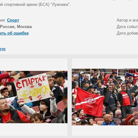
й спортивной арене (БСА) "Лужники".
рия:
Спорт
Автор и аг
Россия, Москва
Дата собы
ить об ошибке
Дата доба
ото