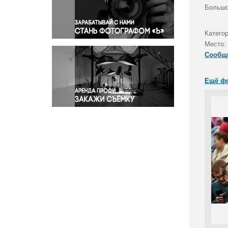
Правосудие
Большо
Происшествия и конфликты
Религия
Катего
Место:
Светская жизнь
Сообщ
Спорт
Экология
Ещё ф
Экономика и бизнес