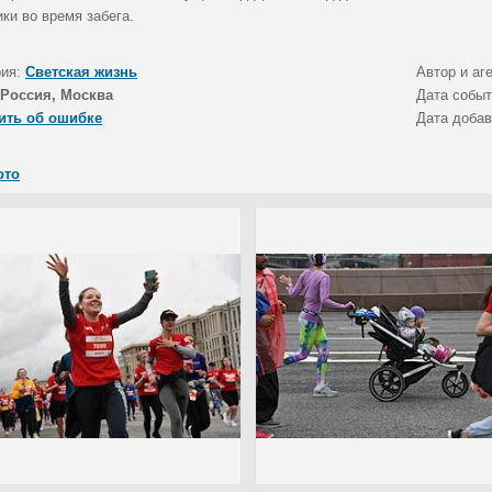
ки во время забега.
рия:
Светская жизнь
Автор и аг
Россия, Москва
Дата собы
ить об ошибке
Дата доба
ото