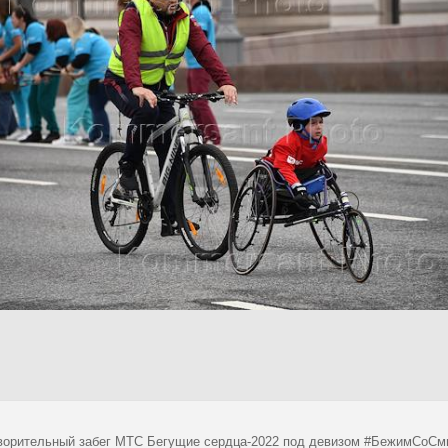
ворительный забег МТС Бегущие сердца-2022 под девизом #БежимСоСмы