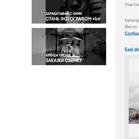
Правосудие
Участни
Происшествия и конфликты
Религия
Катего
Место:
Светская жизнь
Сообщ
Спорт
Экология
Ещё ф
Экономика и бизнес