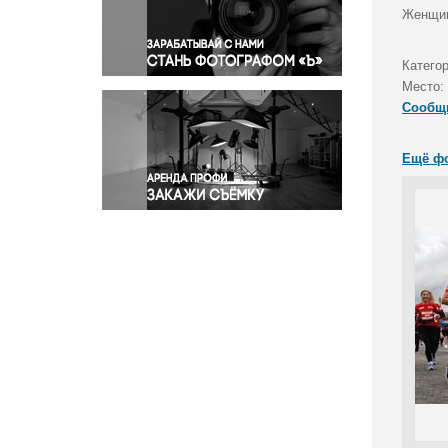
Правосудие
Женщин
Происшествия и конфликты
Религия
Катего
Место:
Светская жизнь
Сообщ
Спорт
Экология
Ещё ф
Экономика и бизнес