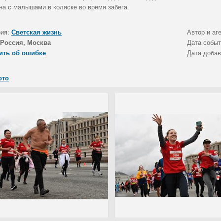
а с малышами в коляске во время забега.
рия:
Светская жизнь
Автор и аг
Россия, Москва
Дата собы
ить об ошибке
Дата доба
ото