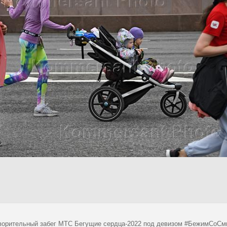
ворительный забег МТС Бегущие сердца-2022 под девизом #БежимСоСмы