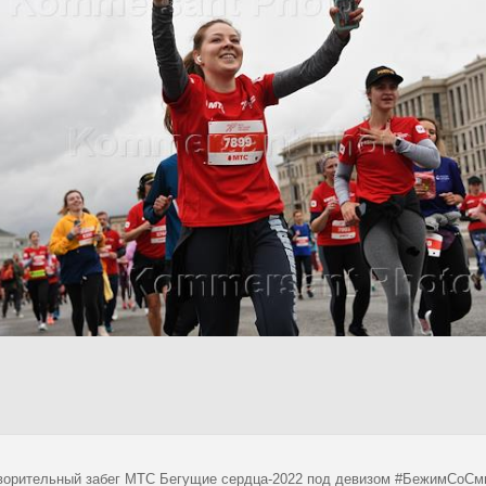
ворительный забег МТС Бегущие сердца-2022 под девизом #БежимСоСмы