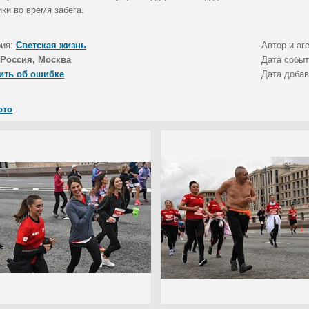
ки во время забега.
рия:
Светская жизнь
Автор и аг
Россия, Москва
Дата собы
ить об ошибке
Дата доба
ото