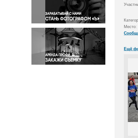
Правосудие
Участни
Происшествия и конфликты
Религия
Катего
Место:
Светская жизнь
Сообщ
Спорт
Экология
Ещё ф
Экономика и бизнес