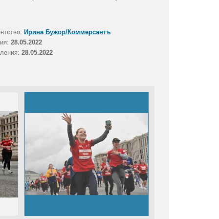
ентство:
Ирина Бужор/Коммерсантъ
тия:
28.05.2022
вления:
28.05.2022