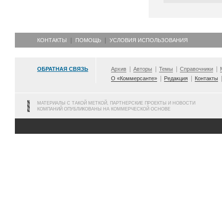
КОНТАКТЫ
ПОМОЩЬ
УСЛОВИЯ ИСПОЛЬЗОВАНИЯ
ОБРАТНАЯ СВЯЗЬ
Архив
Авторы
Темы
Справочники
О «Коммерсанте»
Редакция
Контакты
МАТЕРИАЛЫ С ТАКОЙ МЕТКОЙ, ПАРТНЕРСКИЕ ПРОЕКТЫ И НОВОСТИ
КОМПАНИЙ ОПУБЛИКОВАНЫ НА КОММЕРЧЕСКОЙ ОСНОВЕ