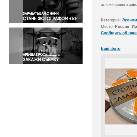
Правосудие
алюминиевого заво
Происшествия и конфликты
Религия
Категория:
Эконом
Место:
Россия, Ир
Светская жизнь
Сообщить об оши
Спорт
Экология
Ещё фото
Экономика и бизнес