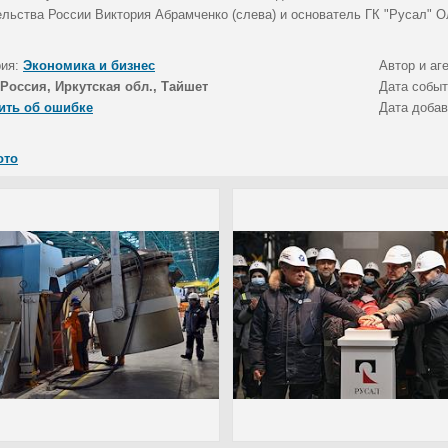
ельства России Виктория Абрамченко (слева) и основатель ГК "Русал" О
рия:
Экономика и бизнес
Автор и аг
Россия, Иркутская обл., Тайшет
Дата собы
ить об ошибке
Дата доба
ото