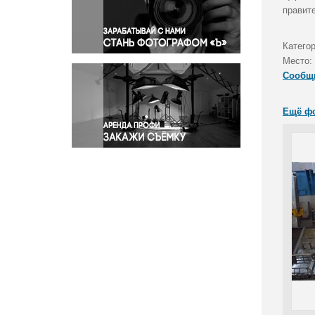
Правосудие
правит
Происшествия и конфликты
Религия
Катего
Место:
Светская жизнь
Сообщ
Спорт
Экология
Ещё ф
Экономика и бизнес