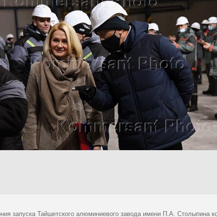
ния запуска Тайшетского алюминиевого завода имени П.А. Столыпина к