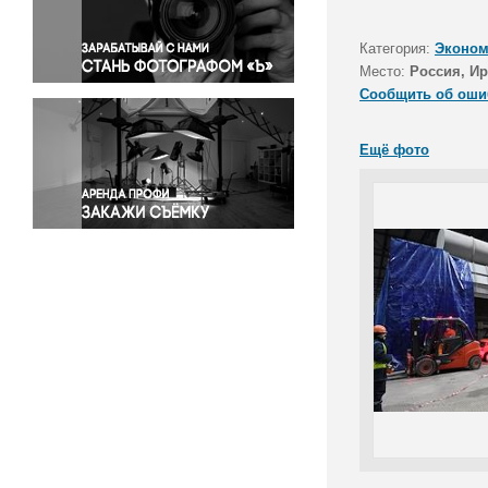
Правосудие
Происшествия и конфликты
Категория:
Эконом
Религия
Место:
Россия, Ир
Сообщить об оши
Светская жизнь
Спорт
Ещё фото
Экология
Экономика и бизнес