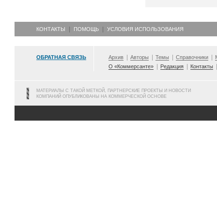
КОНТАКТЫ
ПОМОЩЬ
УСЛОВИЯ ИСПОЛЬЗОВАНИЯ
ОБРАТНАЯ СВЯЗЬ
Архив
Авторы
Темы
Справочники
О «Коммерсанте»
Редакция
Контакты
МАТЕРИАЛЫ С ТАКОЙ МЕТКОЙ, ПАРТНЕРСКИЕ ПРОЕКТЫ И НОВОСТИ
КОМПАНИЙ ОПУБЛИКОВАНЫ НА КОММЕРЧЕСКОЙ ОСНОВЕ