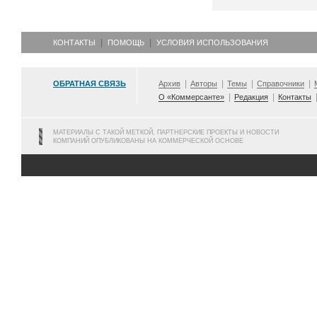
КОНТАКТЫ
ПОМОЩЬ
УСЛОВИЯ ИСПОЛЬЗОВАНИЯ
ОБРАТНАЯ СВЯЗЬ
Архив
Авторы
Темы
Справочники
О «Коммерсанте»
Редакция
Контакты
МАТЕРИАЛЫ С ТАКОЙ МЕТКОЙ, ПАРТНЕРСКИЕ ПРОЕКТЫ И НОВОСТИ
КОМПАНИЙ ОПУБЛИКОВАНЫ НА КОММЕРЧЕСКОЙ ОСНОВЕ