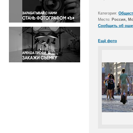
Правосудие
Происшествия и конфликты
Категория:
Общест
Религия
Место:
Россия, М
Сообщить об оши
Светская жизнь
Спорт
Ещё фото
Экология
Экономика и бизнес