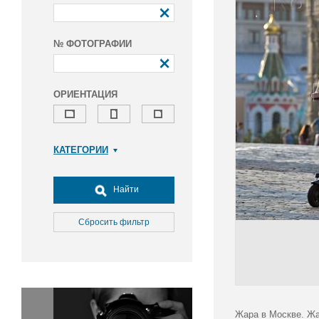
№ ФОТОГРАФИИ
ОРИЕНТАЦИЯ
КАТЕГОРИИ
Армия и ВПК
Досуг, туризм и отдых
Найти
Культура
Медицина
Сбросить фильтр
Наука
Образование
Общество
Окружающая среда
Политика
Жара в Москве. Ж