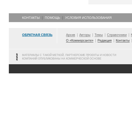
КОНТАКТЫ
ПОМОЩЬ
УСЛОВИЯ ИСПОЛЬЗОВАНИЯ
ОБРАТНАЯ СВЯЗЬ
Архив
Авторы
Темы
Справочники
О «Коммерсанте»
Редакция
Контакты
МАТЕРИАЛЫ С ТАКОЙ МЕТКОЙ, ПАРТНЕРСКИЕ ПРОЕКТЫ И НОВОСТИ
КОМПАНИЙ ОПУБЛИКОВАНЫ НА КОММЕРЧЕСКОЙ ОСНОВЕ