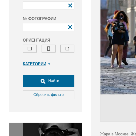
№ ФОТОГРАФИИ
ОРИЕНТАЦИЯ
КАТЕГОРИИ
Армия и ВПК
Досуг, туризм и отдых
Найти
Культура
Медицина
Сбросить фильтр
Наука
Образование
Общество
Окружающая среда
Политика
Жара в Москве. Жа