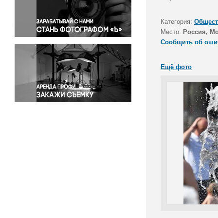
Правосудие
Происшествия и конфликты
Категория:
Общест
Религия
Место:
Россия, М
Сообщить об оши
Светская жизнь
Спорт
Ещё фото
Экология
Экономика и бизнес