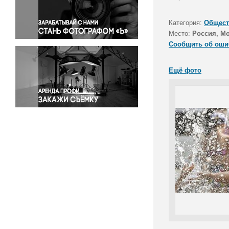
Правосудие
Происшествия и конфликты
Категория:
Общест
Религия
Место:
Россия, М
Сообщить об оши
Светская жизнь
Спорт
Ещё фото
Экология
Экономика и бизнес