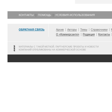
КОНТАКТЫ
ПОМОЩЬ
УСЛОВИЯ ИСПОЛЬЗОВАНИЯ
ОБРАТНАЯ СВЯЗЬ
Архив
Авторы
Темы
Справочники
О «Коммерсанте»
Редакция
Контакты
МАТЕРИАЛЫ С ТАКОЙ МЕТКОЙ, ПАРТНЕРСКИЕ ПРОЕКТЫ И НОВОСТИ
КОМПАНИЙ ОПУБЛИКОВАНЫ НА КОММЕРЧЕСКОЙ ОСНОВЕ