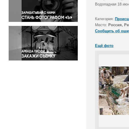
Правосудие
Водопадная 18 июн
Происшествия и конфликты
Религия
Категория:
Происш
Место:
Россия, Р
Светская жизнь
Сообщить об оши
Спорт
Экология
Ещё фото
Экономика и бизнес