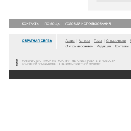
КОНТАКТЫ
ПОМОЩЬ
УСЛОВИЯ ИСПОЛЬЗОВАНИЯ
ОБРАТНАЯ СВЯЗЬ
Архив
Авторы
Темы
Справочники
О «Коммерсанте»
Редакция
Контакты
МАТЕРИАЛЫ С ТАКОЙ МЕТКОЙ, ПАРТНЕРСКИЕ ПРОЕКТЫ И НОВОСТИ
КОМПАНИЙ ОПУБЛИКОВАНЫ НА КОММЕРЧЕСКОЙ ОСНОВЕ