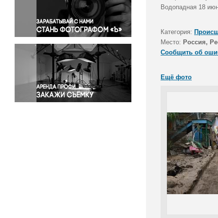
Правосудие
Водопадная 18 июн
Происшествия и конфликты
Религия
Категория:
Происш
Место:
Россия, Р
Светская жизнь
Сообщить об оши
Спорт
Экология
Ещё фото
Экономика и бизнес