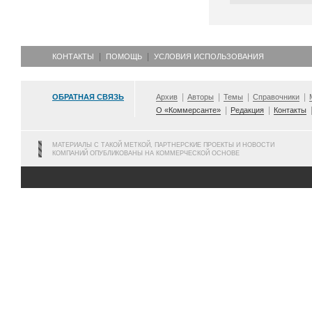
КОНТАКТЫ
ПОМОЩЬ
УСЛОВИЯ ИСПОЛЬЗОВАНИЯ
ОБРАТНАЯ СВЯЗЬ
Архив
Авторы
Темы
Справочники
О «Коммерсанте»
Редакция
Контакты
МАТЕРИАЛЫ С ТАКОЙ МЕТКОЙ, ПАРТНЕРСКИЕ ПРОЕКТЫ И НОВОСТИ
КОМПАНИЙ ОПУБЛИКОВАНЫ НА КОММЕРЧЕСКОЙ ОСНОВЕ