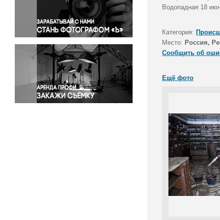
Правосудие
Водопадная 18 июн
Происшествия и конфликты
Религия
Категория:
Происш
Место:
Россия, Р
Светская жизнь
Сообщить об оши
Спорт
Экология
Ещё фото
Экономика и бизнес