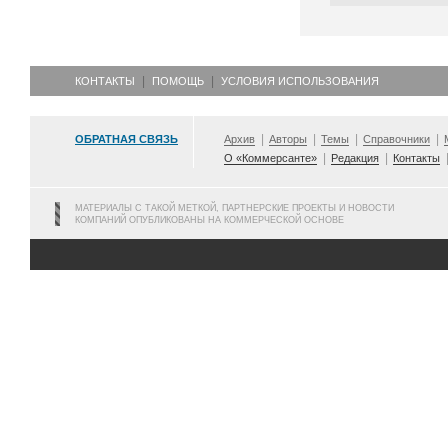
КОНТАКТЫ
ПОМОЩЬ
УСЛОВИЯ ИСПОЛЬЗОВАНИЯ
ОБРАТНАЯ СВЯЗЬ
Архив
Авторы
Темы
Справочники
О «Коммерсанте»
Редакция
Контакты
МАТЕРИАЛЫ С ТАКОЙ МЕТКОЙ, ПАРТНЕРСКИЕ ПРОЕКТЫ И НОВОСТИ
КОМПАНИЙ ОПУБЛИКОВАНЫ НА КОММЕРЧЕСКОЙ ОСНОВЕ