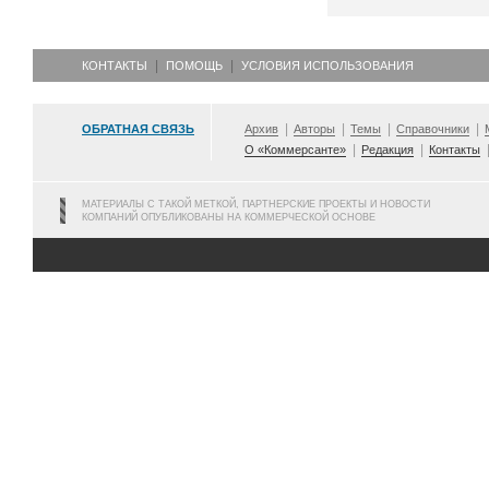
КОНТАКТЫ
ПОМОЩЬ
УСЛОВИЯ ИСПОЛЬЗОВАНИЯ
ОБРАТНАЯ СВЯЗЬ
Архив
Авторы
Темы
Справочники
О «Коммерсанте»
Редакция
Контакты
МАТЕРИАЛЫ С ТАКОЙ МЕТКОЙ, ПАРТНЕРСКИЕ ПРОЕКТЫ И НОВОСТИ
КОМПАНИЙ ОПУБЛИКОВАНЫ НА КОММЕРЧЕСКОЙ ОСНОВЕ