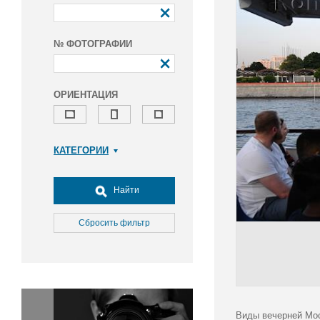
№ ФОТОГРАФИИ
ОРИЕНТАЦИЯ
КАТЕГОРИИ
Армия и ВПК
Досуг, туризм и отдых
Найти
Культура
Медицина
Сбросить фильтр
Наука
Образование
Общество
Окружающая среда
Политика
Виды вечерней Мос