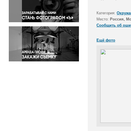
Правосудие
Происшествия и конфликты
Категория:
Окружа
Религия
Место:
Россия, М
Сообщить об оши
Светская жизнь
Спорт
Ещё фото
Экология
Экономика и бизнес