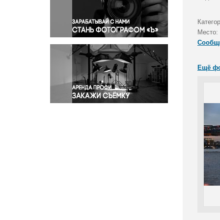
Правосудие
Происшествия и конфликты
Катего
Религия
Место:
Сообщ
Светская жизнь
Спорт
Ещё ф
Экология
Экономика и бизнес