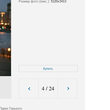
Размер фото (пикс.):
5120x3413
Купить
4
/
24
арке Горького.