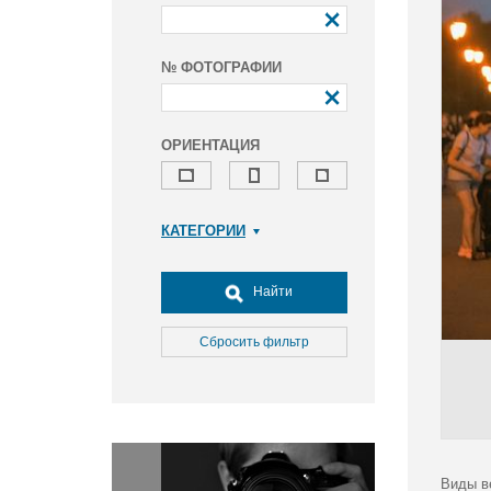
№ ФОТОГРАФИИ
ОРИЕНТАЦИЯ
КАТЕГОРИИ
Армия и ВПК
Досуг, туризм и отдых
Найти
Культура
Медицина
Сбросить фильтр
Наука
Образование
Общество
Окружающая среда
Политика
Виды в