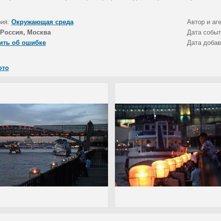
рия:
Окружающая среда
Автор и аг
Россия, Москва
Дата собы
ить об ошибке
Дата доба
ото