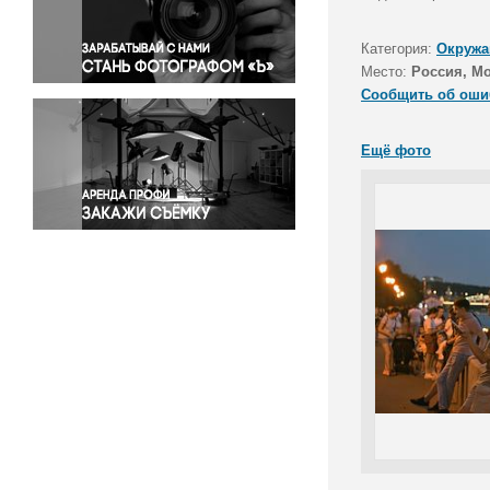
Правосудие
Происшествия и конфликты
Категория:
Окружа
Религия
Место:
Россия, М
Сообщить об оши
Светская жизнь
Спорт
Ещё фото
Экология
Экономика и бизнес