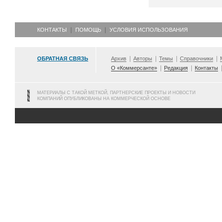
КОНТАКТЫ
ПОМОЩЬ
УСЛОВИЯ ИСПОЛЬЗОВАНИЯ
ОБРАТНАЯ СВЯЗЬ
Архив
Авторы
Темы
Справочники
О «Коммерсанте»
Редакция
Контакты
МАТЕРИАЛЫ С ТАКОЙ МЕТКОЙ, ПАРТНЕРСКИЕ ПРОЕКТЫ И НОВОСТИ
КОМПАНИЙ ОПУБЛИКОВАНЫ НА КОММЕРЧЕСКОЙ ОСНОВЕ