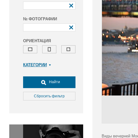
№ ФОТОГРАФИИ
ОРИЕНТАЦИЯ
КАТЕГОРИИ
Армия и ВПК
Досуг, туризм и отдых
Найти
Культура
Медицина
Сбросить фильтр
Наука
Образование
Общество
Окружающая среда
Политика
Виды вечерней Мос