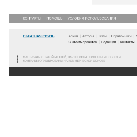
КОНТАКТЫ
ПОМОЩЬ
УСЛОВИЯ ИСПОЛЬЗОВАНИЯ
ОБРАТНАЯ СВЯЗЬ
Архив
Авторы
Темы
Справочники
О «Коммерсанте»
Редакция
Контакты
МАТЕРИАЛЫ С ТАКОЙ МЕТКОЙ, ПАРТНЕРСКИЕ ПРОЕКТЫ И НОВОСТИ
КОМПАНИЙ ОПУБЛИКОВАНЫ НА КОММЕРЧЕСКОЙ ОСНОВЕ