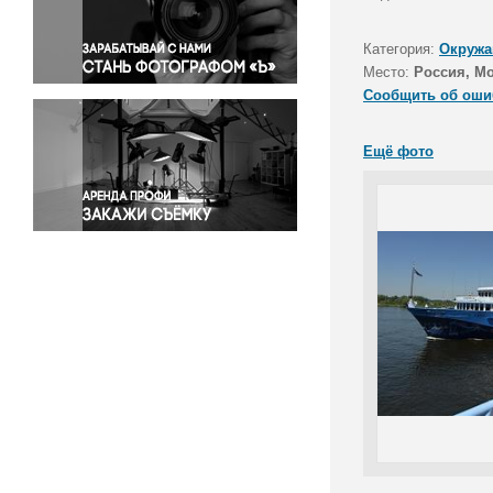
Правосудие
Происшествия и конфликты
Категория:
Окружа
Религия
Место:
Россия, М
Сообщить об оши
Светская жизнь
Спорт
Ещё фото
Экология
Экономика и бизнес