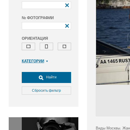
№ ФОТОГРАФИИ
ОРИЕНТАЦИЯ
КАТЕГОРИИ
Армия и ВПК
Досуг, туризм и отдых
Найти
Культура
Медицина
Сбросить фильтр
Наука
Образование
Общество
Окружающая среда
Политика
Виды Москвы. Жан