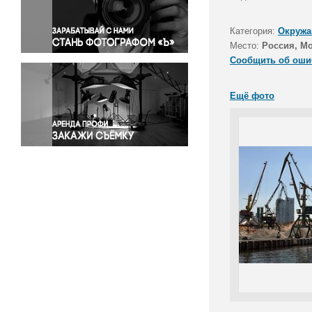
Правосудие
Происшествия и конфликты
Категория:
Окружа
Религия
Место:
Россия, М
Сообщить об оши
Светская жизнь
Спорт
Ещё фото
Экология
Экономика и бизнес