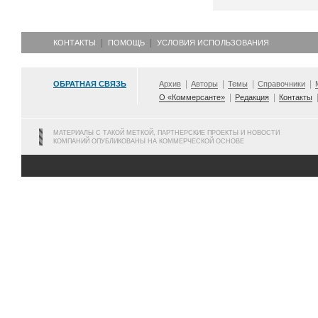
КОНТАКТЫ
ПОМОЩЬ
УСЛОВИЯ ИСПОЛЬЗОВАНИЯ
ОБРАТНАЯ СВЯЗЬ
Архив
Авторы
Темы
Справочники
О «Коммерсанте»
Редакция
Контакты
МАТЕРИАЛЫ С ТАКОЙ МЕТКОЙ, ПАРТНЕРСКИЕ ПРОЕКТЫ И НОВОСТИ
КОМПАНИЙ ОПУБЛИКОВАНЫ НА КОММЕРЧЕСКОЙ ОСНОВЕ