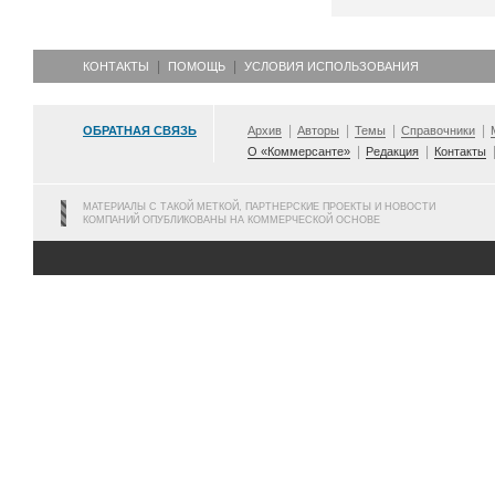
КОНТАКТЫ
ПОМОЩЬ
УСЛОВИЯ ИСПОЛЬЗОВАНИЯ
ОБРАТНАЯ СВЯЗЬ
Архив
Авторы
Темы
Справочники
О «Коммерсанте»
Редакция
Контакты
МАТЕРИАЛЫ С ТАКОЙ МЕТКОЙ, ПАРТНЕРСКИЕ ПРОЕКТЫ И НОВОСТИ
КОМПАНИЙ ОПУБЛИКОВАНЫ НА КОММЕРЧЕСКОЙ ОСНОВЕ