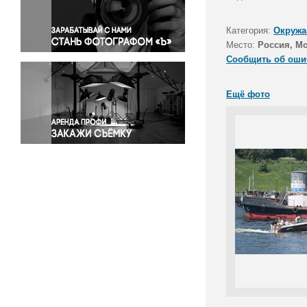
Правосудие
Происшествия и конфликты
Категория:
Окружа
Религия
Место:
Россия, М
Сообщить об оши
Светская жизнь
Спорт
Ещё фото
Экология
Экономика и бизнес