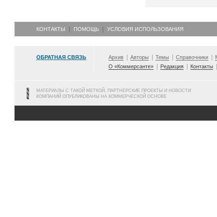
КОНТАКТЫ
ПОМОЩЬ
УСЛОВИЯ ИСПОЛЬЗОВАНИЯ
ОБРАТНАЯ СВЯЗЬ
Архив
Авторы
Темы
Справочники
О «Коммерсанте»
Редакция
Контакты
МАТЕРИАЛЫ С ТАКОЙ МЕТКОЙ, ПАРТНЕРСКИЕ ПРОЕКТЫ И НОВОСТИ
КОМПАНИЙ ОПУБЛИКОВАНЫ НА КОММЕРЧЕСКОЙ ОСНОВЕ