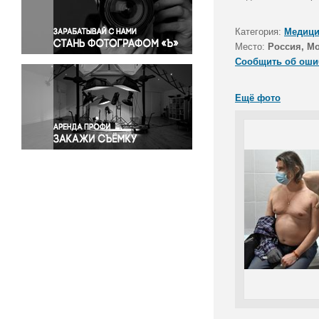
Правосудие
Происшествия и конфликты
Категория:
Медици
Религия
Место:
Россия, М
Сообщить об оши
Светская жизнь
Спорт
Ещё фото
Экология
Экономика и бизнес