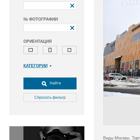
№ ФОТОГРАФИИ
ОРИЕНТАЦИЯ
КАТЕГОРИИ
Армия и ВПК
Досуг, туризм и отдых
Найти
Культура
Медицина
Сбросить фильтр
Наука
Образование
Общество
Окружающая среда
Политика
Виды Москвы. Торг