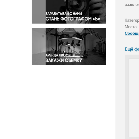
Правосудие
развле
Происшествия и конфликты
Религия
Катего
Место:
Светская жизнь
Сообщ
Спорт
Экология
Ещё ф
Экономика и бизнес