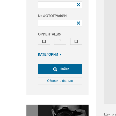
№ ФОТОГРАФИИ
ОРИЕНТАЦИЯ
КАТЕГОРИИ
Армия и ВПК
Досуг, туризм и отдых
Найти
Культура
Медицина
Сбросить фильтр
Наука
Образование
Общество
Окружающая среда
Политика
Центр 