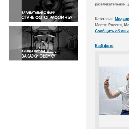
Правосудие
развлекательном ц
Происшествия и конфликты
Религия
Категория:
Медици
Место:
Россия, М
Светская жизнь
Сообщить об оши
Спорт
Экология
Ещё фото
Экономика и бизнес