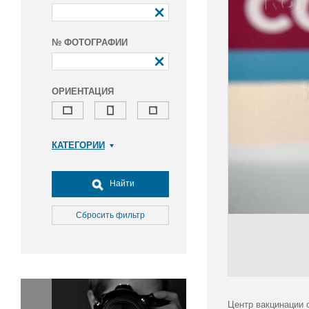
№ ФОТОГРАФИИ
ОРИЕНТАЦИЯ
КАТЕГОРИИ
Армия и ВПК
Досуг, туризм и отдых
Найти
Культура
Медицина
Сбросить фильтр
Наука
Образование
Общество
Окружающая среда
Политика
Центр вакцинации 