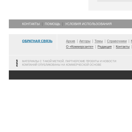
КОНТАКТЫ
ПОМОЩЬ
УСЛОВИЯ ИСПОЛЬЗОВАНИЯ
ОБРАТНАЯ СВЯЗЬ
Архив
Авторы
Темы
Справочники
О «Коммерсанте»
Редакция
Контакты
МАТЕРИАЛЫ С ТАКОЙ МЕТКОЙ, ПАРТНЕРСКИЕ ПРОЕКТЫ И НОВОСТИ
КОМПАНИЙ ОПУБЛИКОВАНЫ НА КОММЕРЧЕСКОЙ ОСНОВЕ