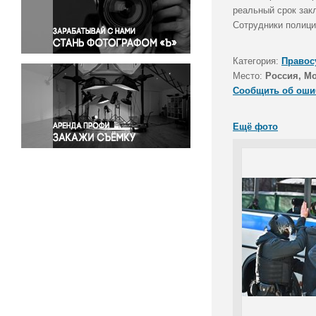
Правосудие
реальный срок зак
Сотрудники полици
Происшествия и конфликты
Религия
Категория:
Правос
Светская жизнь
Место:
Россия, М
Спорт
Сообщить об оши
Экология
Экономика и бизнес
Ещё фото