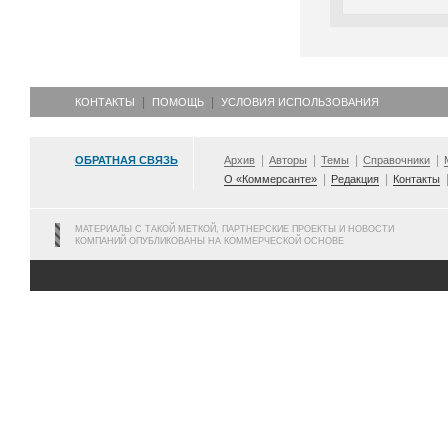
КОНТАКТЫ
ПОМОЩЬ
УСЛОВИЯ ИСПОЛЬЗОВАНИЯ
ОБРАТНАЯ СВЯЗЬ
Архив
Авторы
Темы
Справочники
О «Коммерсанте»
Редакция
Контакты
МАТЕРИАЛЫ С ТАКОЙ МЕТКОЙ, ПАРТНЕРСКИЕ ПРОЕКТЫ И НОВОСТИ
КОМПАНИЙ ОПУБЛИКОВАНЫ НА КОММЕРЧЕСКОЙ ОСНОВЕ