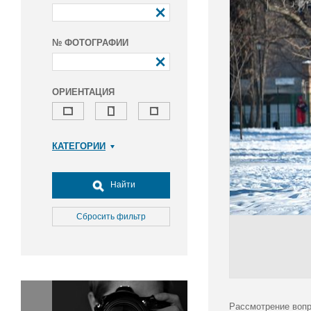
№ ФОТОГРАФИИ
ОРИЕНТАЦИЯ
КАТЕГОРИИ
Армия и ВПК
Досуг, туризм и отдых
Найти
Культура
Медицина
Сбросить фильтр
Наука
Образование
Общество
Окружающая среда
Политика
Рассмотрение вопр