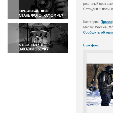
Правосудие
реальный срок зак
Сотрудники полици
Происшествия и конфликты
Религия
Категория:
Правос
Светская жизнь
Место:
Россия, М
Спорт
Сообщить об оши
Экология
Экономика и бизнес
Ещё фото