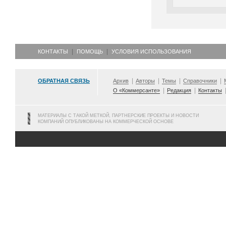
КОНТАКТЫ
ПОМОЩЬ
УСЛОВИЯ ИСПОЛЬЗОВАНИЯ
ОБРАТНАЯ СВЯЗЬ
Архив
Авторы
Темы
Справочники
О «Коммерсанте»
Редакция
Контакты
МАТЕРИАЛЫ С ТАКОЙ МЕТКОЙ, ПАРТНЕРСКИЕ ПРОЕКТЫ И НОВОСТИ
КОМПАНИЙ ОПУБЛИКОВАНЫ НА КОММЕРЧЕСКОЙ ОСНОВЕ