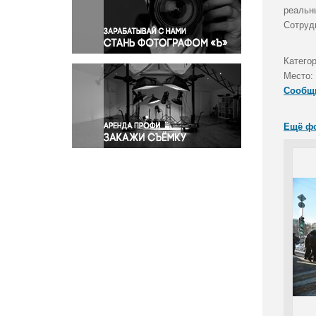
Правосудие
реальны
Сотруд
Происшествия и конфликты
Религия
Катего
Светская жизнь
Место:
Спорт
Сообщ
Экология
Экономика и бизнес
Ещё ф