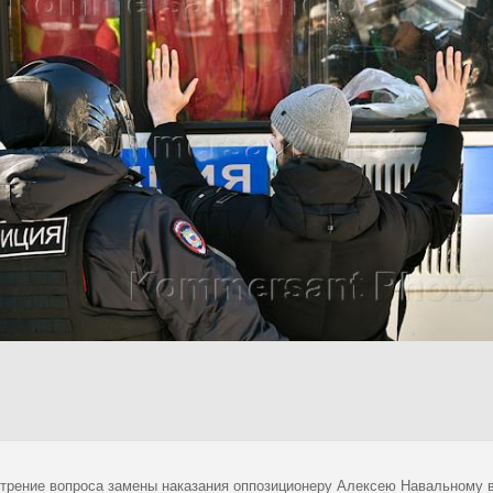
трение вопроса замены наказания оппозиционеру Алексею Навальному в