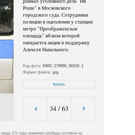
рамках уголовного дела "Ив
Роше" в Московского
городского суда. Сотрудники
полиции в оцеплении у станции
метро "Преображенская
площадь" вблизи которой
ожидается акция в поддержку
Алексея Навального.
Код фото:
KMO_179996_00150_1
Формат файла:
jpg
Размер файла (Мбайт):
2,9
Купить
Размер фото (пикс.):
5568x3712
34
/
63
 виде 3,5 года лишения свободы условно на