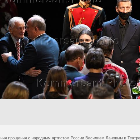
ния прощания с народным артистом России Василием Лановым в Театре