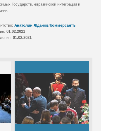
симых Государств, евразийской интеграции и
онии.
ентство:
Анатолий Жданов/Коммерсантъ
тия:
01.02.2021
вления:
01.02.2021