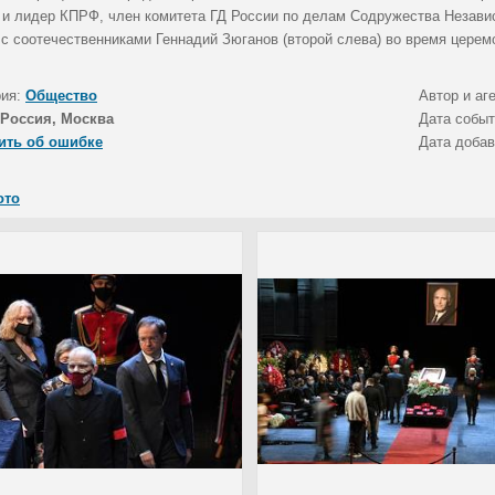
) и лидер КПРФ, член комитета ГД России по делам Содружества Незави
 с соотечественниками Геннадий Зюганов (второй слева) во время церем
рия:
Общество
Автор и аг
Россия, Москва
Дата собы
ить об ошибке
Дата доба
ото