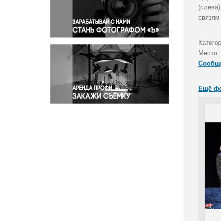
Правосудие
(слева
связям
Происшествия и конфликты
Религия
Катего
Светская жизнь
Место:
Спорт
Сообщ
Экология
Экономика и бизнес
Ещё ф