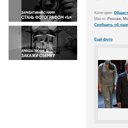
Правосудие
Происшествия и конфликты
Категория:
Общест
Религия
Место:
Россия, М
Сообщить об оши
Светская жизнь
Спорт
Ещё фото
Экология
Экономика и бизнес