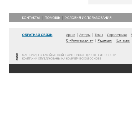
КОНТАКТЫ
ПОМОЩЬ
УСЛОВИЯ ИСПОЛЬЗОВАНИЯ
ОБРАТНАЯ СВЯЗЬ
Архив
Авторы
Темы
Справочники
О «Коммерсанте»
Редакция
Контакты
МАТЕРИАЛЫ С ТАКОЙ МЕТКОЙ, ПАРТНЕРСКИЕ ПРОЕКТЫ И НОВОСТИ
КОМПАНИЙ ОПУБЛИКОВАНЫ НА КОММЕРЧЕСКОЙ ОСНОВЕ