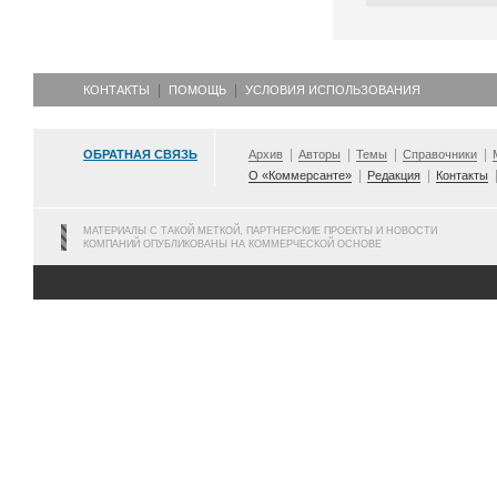
КОНТАКТЫ
ПОМОЩЬ
УСЛОВИЯ ИСПОЛЬЗОВАНИЯ
ОБРАТНАЯ СВЯЗЬ
Архив
Авторы
Темы
Справочники
О «Коммерсанте»
Редакция
Контакты
МАТЕРИАЛЫ С ТАКОЙ МЕТКОЙ, ПАРТНЕРСКИЕ ПРОЕКТЫ И НОВОСТИ
КОМПАНИЙ ОПУБЛИКОВАНЫ НА КОММЕРЧЕСКОЙ ОСНОВЕ