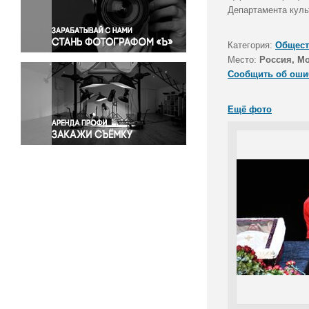
Правосудие
Департамента куль
Происшествия и конфликты
Религия
Категория:
Общест
Место:
Россия, М
Светская жизнь
Сообщить об оши
Спорт
Экология
Ещё фото
Экономика и бизнес