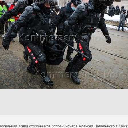
асованная акция сторонников оппозиционера Алексея Навального в Моск