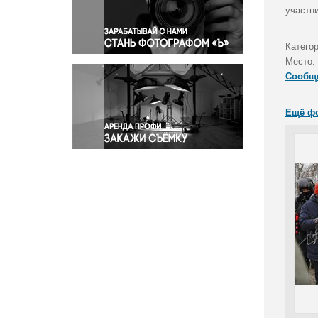
Правосудие
участни
Происшествия и конфликты
Религия
Катего
Место:
Светская жизнь
Сообщ
Спорт
Экология
Ещё ф
Экономика и бизнес