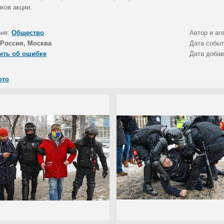
ков акции.
рия:
Общество
Автор и аг
Россия, Москва
Дата собы
ить об ошибке
Дата доба
ото