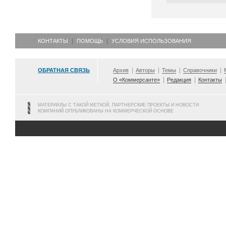
КОНТАКТЫ
ПОМОЩЬ
УСЛОВИЯ ИСПОЛЬЗОВАНИЯ
ОБРАТНАЯ СВЯЗЬ
Архив
Авторы
Темы
Справочники
О «Коммерсанте»
Редакция
Контакты
МАТЕРИАЛЫ С ТАКОЙ МЕТКОЙ, ПАРТНЕРСКИЕ ПРОЕКТЫ И НОВОСТИ
КОМПАНИЙ ОПУБЛИКОВАНЫ НА КОММЕРЧЕСКОЙ ОСНОВЕ