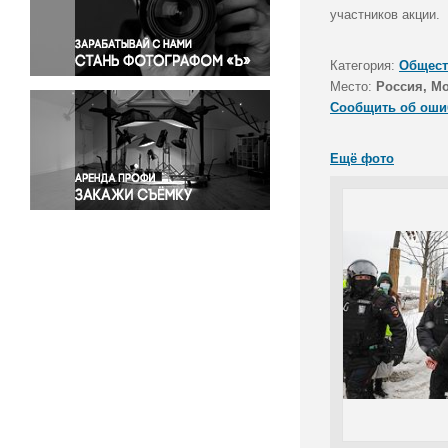
Правосудие
участников акции.
Происшествия и конфликты
Религия
Категория:
Общест
Место:
Россия, М
Светская жизнь
Сообщить об оши
Спорт
Экология
Ещё фото
Экономика и бизнес