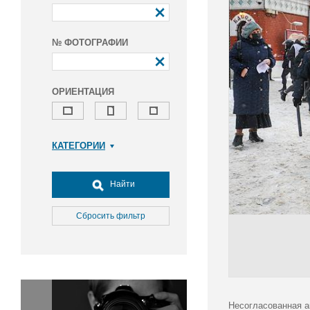
№ ФОТОГРАФИИ
ОРИЕНТАЦИЯ
КАТЕГОРИИ
Армия и ВПК
Досуг, туризм и отдых
Найти
Культура
Медицина
Сбросить фильтр
Наука
Образование
Общество
Окружающая среда
Политика
Несогласованная а