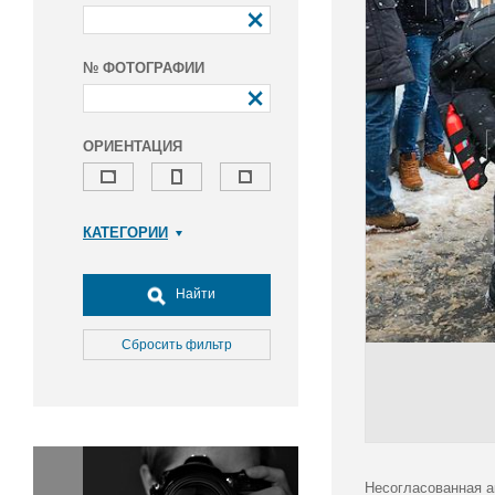
№ ФОТОГРАФИИ
ОРИЕНТАЦИЯ
КАТЕГОРИИ
Армия и ВПК
Досуг, туризм и отдых
Найти
Культура
Медицина
Сбросить фильтр
Наука
Образование
Общество
Окружающая среда
Политика
Несогласованная а