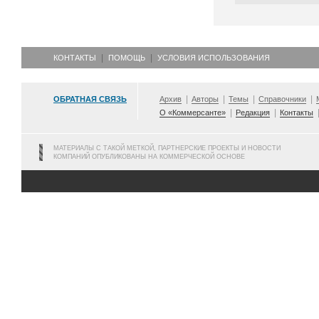
КОНТАКТЫ
ПОМОЩЬ
УСЛОВИЯ ИСПОЛЬЗОВАНИЯ
ОБРАТНАЯ СВЯЗЬ
Архив
Авторы
Темы
Справочники
О «Коммерсанте»
Редакция
Контакты
МАТЕРИАЛЫ С ТАКОЙ МЕТКОЙ, ПАРТНЕРСКИЕ ПРОЕКТЫ И НОВОСТИ
КОМПАНИЙ ОПУБЛИКОВАНЫ НА КОММЕРЧЕСКОЙ ОСНОВЕ