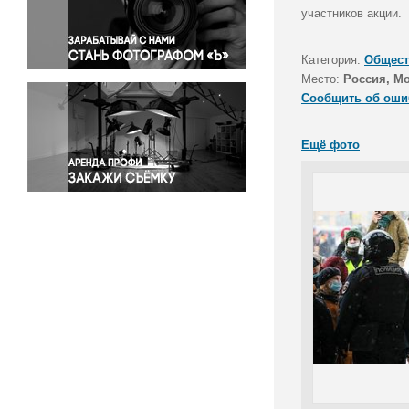
Правосудие
участников акции.
Происшествия и конфликты
Религия
Категория:
Общест
Место:
Россия, М
Светская жизнь
Сообщить об оши
Спорт
Экология
Ещё фото
Экономика и бизнес