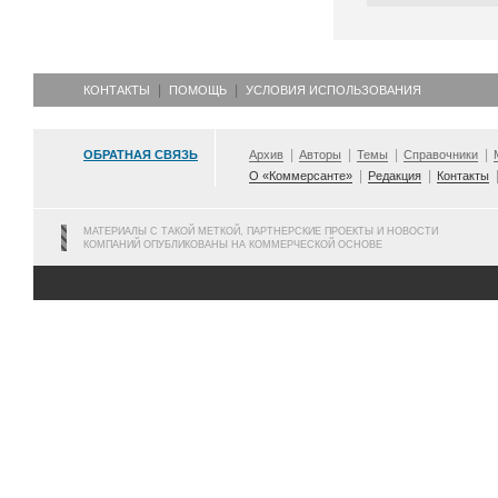
КОНТАКТЫ
ПОМОЩЬ
УСЛОВИЯ ИСПОЛЬЗОВАНИЯ
ОБРАТНАЯ СВЯЗЬ
Архив
Авторы
Темы
Справочники
О «Коммерсанте»
Редакция
Контакты
МАТЕРИАЛЫ С ТАКОЙ МЕТКОЙ, ПАРТНЕРСКИЕ ПРОЕКТЫ И НОВОСТИ
КОМПАНИЙ ОПУБЛИКОВАНЫ НА КОММЕРЧЕСКОЙ ОСНОВЕ