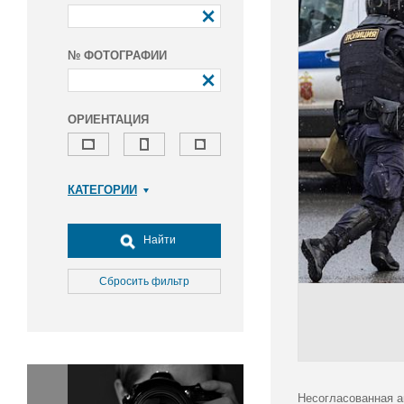
№ ФОТОГРАФИИ
ОРИЕНТАЦИЯ
КАТЕГОРИИ
Армия и ВПК
Досуг, туризм и отдых
Найти
Культура
Медицина
Сбросить фильтр
Наука
Образование
Общество
Окружающая среда
Политика
Несогласованная а