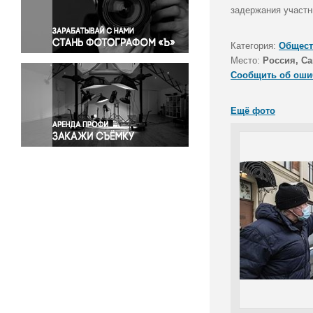
Правосудие
задержания участн
Происшествия и конфликты
Религия
Категория:
Общест
Место:
Россия, Са
Светская жизнь
Сообщить об оши
Спорт
Экология
Ещё фото
Экономика и бизнес