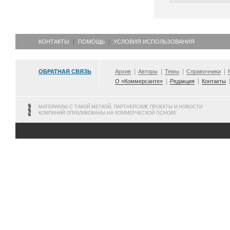
КОНТАКТЫ
ПОМОЩЬ
УСЛОВИЯ ИСПОЛЬЗОВАНИЯ
ОБРАТНАЯ СВЯЗЬ
Архив
Авторы
Темы
Справочники
О «Коммерсанте»
Редакция
Контакты
МАТЕРИАЛЫ С ТАКОЙ МЕТКОЙ, ПАРТНЕРСКИЕ ПРОЕКТЫ И НОВОСТИ
КОМПАНИЙ ОПУБЛИКОВАНЫ НА КОММЕРЧЕСКОЙ ОСНОВЕ