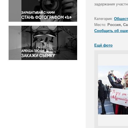
Правосудие
задержания участн
Происшествия и конфликты
Религия
Категория:
Общест
Место:
Россия, Са
Светская жизнь
Сообщить об оши
Спорт
Экология
Ещё фото
Экономика и бизнес