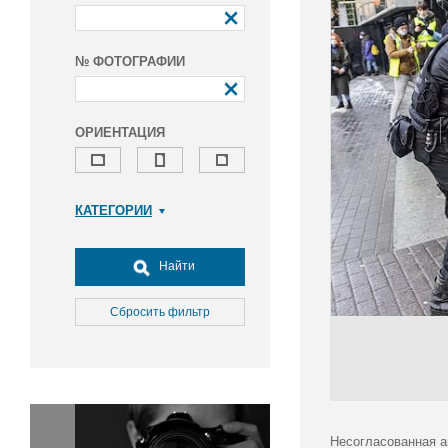
№ ФОТОГРАФИИ
ОРИЕНТАЦИЯ
КАТЕГОРИИ
Армия и ВПК
Досуг, туризм и отдых
Найти
Культура
Медицина
Сбросить фильтр
Наука
Образование
Общество
Окружающая среда
Политика
Несогласованная а